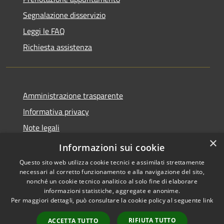
Segnalazione disservizio
Leggi le FAQ
Richiesta assistenza
Amministrazione trasparente
Informativa privacy
Note legali
×
Dichiarazione di accessibilità
Informazioni sui cookie
Questo sito web utilizza cookie tecnici e assimilati strettamente
necessari al corretto funzionamento e alla navigazione del sito,
nonché un cookie tecnico analitico al solo fine di elaborare
informazioni statistiche, aggregate e anonime.
RSS
Copyright © 2026 • Comune di
Per maggiori dettagli, può consultare la cookie policy al seguente
link
Accessibilità
Asigliano Veneto • Powered by
Privacy
Municipium
Accesso
•
RIFIUTA TUTTO
ACCETTA TUTTO