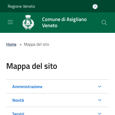
Salta al contenuto principale
Regione Veneto
Comune di Asigliano
Veneto
Home
>
Mappa del sito
Mappa del sito
Amministrazione
Novità
Servizi