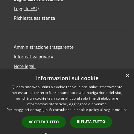
Leggi le FAQ
Richiesta assistenza
Amministrazione trasparente
Informativa privacy
Note legali
×
Dichiarazione di accessibilità
Informazioni sui cookie
Questo sito web utilizza cookie tecnici e assimilati strettamente
necessari al corretto funzionamento e alla navigazione del sito,
nonché un cookie tecnico analitico al solo fine di elaborare
informazioni statistiche, aggregate e anonime.
RSS
Copyright © 2026 • Comune di
Per maggiori dettagli, può consultare la cookie policy al seguente
link
Accessibilità
Asigliano Veneto • Powered by
Privacy
Municipium
Accesso
•
RIFIUTA TUTTO
ACCETTA TUTTO
Cookie
redazione