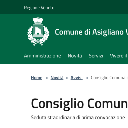
Salta al contenuto principale
Regione Veneto
Comune di Asigliano 
Amministrazione
Novità
Servizi
Vivere 
Home
>
Novità
>
Avvisi
>
Consiglio Comunal
Consiglio Comun
Seduta straordinaria di prima convocazione