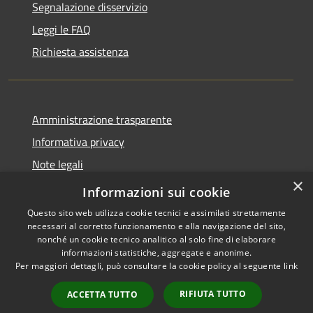
Segnalazione disservizio
Leggi le FAQ
Richiesta assistenza
Amministrazione trasparente
Informativa privacy
Note legali
×
Dichiarazione di accessibilità
Informazioni sui cookie
Questo sito web utilizza cookie tecnici e assimilati strettamente
necessari al corretto funzionamento e alla navigazione del sito,
nonché un cookie tecnico analitico al solo fine di elaborare
informazioni statistiche, aggregate e anonime.
RSS
Copyright © 2026 • Comune di
Per maggiori dettagli, può consultare la cookie policy al seguente
link
Accessibilità
Asigliano Veneto • Powered by
Privacy
Municipium
Accesso
•
RIFIUTA TUTTO
ACCETTA TUTTO
Cookie
redazione