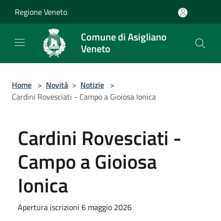
Salta al contenuto principale
Regione Veneto
Comune di Asigliano
Veneto
Home
>
Novità
>
Notizie
>
Cardini Rovesciati - Campo a Gioiosa Ionica
Cardini Rovesciati -
Campo a Gioiosa
Ionica
Apertura iscrizioni 6 maggio 2026