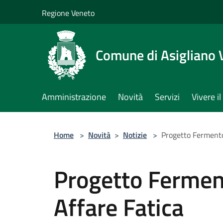
Salta al contenuto principale
Regione Veneto
Comune di Asigliano 
Amministrazione
Novità
Servizi
Vivere 
Home
>
Novità
>
Notizie
>
Progetto Fermento 
Progetto Ferment
Affare Fatica